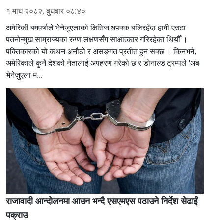
१ माघ २०८२, बुधबार ०८:४०
अमेरिकी बमवर्षाले भेनेजुएलाको क्षितिज धपक्क बलिरहँदा हामी एउटा
पतनोन्मुख साम्राज्यका रुग्ण लक्षणसँग साक्षात्कार गरिरहेका थियौँ ।
पंक्तिकारको यो कथन अनौठो र असङ्गत प्रतीत हुन सक्छ । किनभने,
अमेरिकाले कुनै देशको नेतालाई अपहरण गरेको छ र डोनाल्ड ट्रम्पले ‘अब
भेनेजुएला म...
राजावादी आन्दोलनमा आउन भन्दै एसएमएस पठाउने निर्देश सेढाईं
पक्राउ